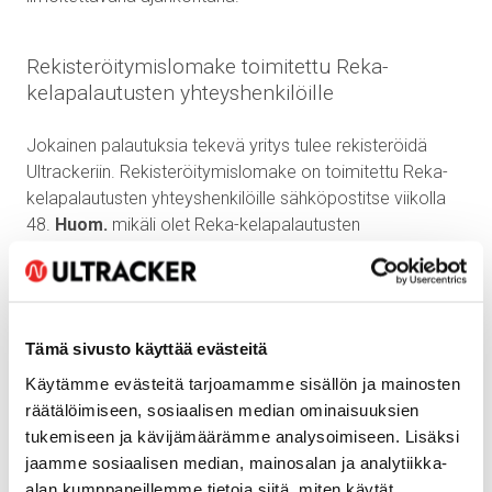
Rekisteröitymislomake toimitettu Reka-
kelapalautusten yhteyshenkilöille
Jokainen palautuksia tekevä yritys tulee rekisteröidä
Ultrackeriin. Rekisteröitymislomake on toimitettu Reka-
kelapalautusten yhteyshenkilöille sähköpostitse viikolla
48.
Huom.
mikäli olet Reka-kelapalautusten
yhteyshenkilö, etkä ole saanut rekisteröitymislomaketta,
voit ottaa yhteyttä tuoteasiantuntija Kirsi Hinkkaan,
yhteystiedot löytyvät alempaa.
Otamme yhteyttä lomakkeelle merkittyyn
Tämä sivusto käyttää evästeitä
yhteyshenkilöön tunnusten luonnin ja käyttöopastuksen
Käytämme evästeitä tarjoamamme sisällön ja mainosten
yhteydessä.
räätälöimiseen, sosiaalisen median ominaisuuksien
tukemiseen ja kävijämäärämme analysoimiseen. Lisäksi
Kiitämme yhteistyöstä ja toivomme sujuvaa siirtymää
jaamme sosiaalisen median, mainosalan ja analytiikka-
uuteen järjestelmään. Mikäli teillä on kysyttävää tai
alan kumppaneillemme tietoja siitä, miten käytät